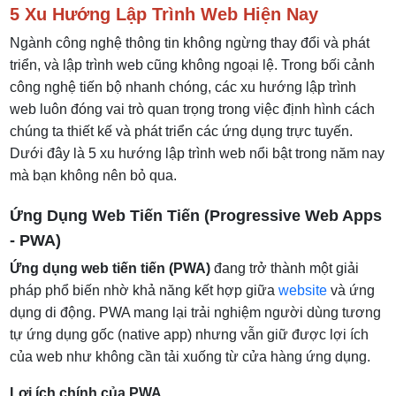
5 Xu Hướng Lập Trình Web Hiện Nay
Learning) trong Web
Web 3.0 và Công Nghệ Blockchain
Ngành công nghệ thông tin không ngừng thay đổi và phát
triển, và lập trình web cũng không ngoại lệ. Trong bối cảnh
Tối Ưu Hiệu Suất và Core Web Vitals
công nghệ tiến bộ nhanh chóng, các xu hướng lập trình
web luôn đóng vai trò quan trọng trong việc định hình cách
chúng ta thiết kế và phát triển các ứng dụng trực tuyến.
Dưới đây là 5 xu hướng lập trình web nổi bật trong năm nay
mà bạn không nên bỏ qua.
Ứng Dụng Web Tiến Tiến (Progressive Web Apps
- PWA)
Ứng dụng web tiến tiến (PWA)
đang trở thành một giải
pháp phổ biến nhờ khả năng kết hợp giữa
website
và ứng
dụng di động. PWA mang lại trải nghiệm người dùng tương
tự ứng dụng gốc (native app) nhưng vẫn giữ được lợi ích
của web như không cần tải xuống từ cửa hàng ứng dụng.
Lợi ích chính của PWA