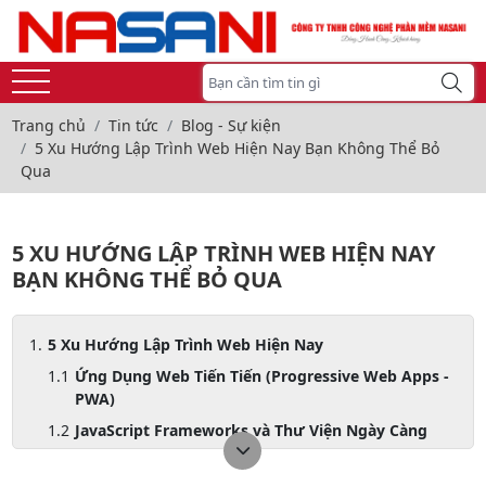
Trang chủ
Tin tức
Blog - Sự kiện
5 Xu Hướng Lập Trình Web Hiện Nay Bạn Không Thể Bỏ
Qua
5 XU HƯỚNG LẬP TRÌNH WEB HIỆN NAY
BẠN KHÔNG THỂ BỎ QUA
5 Xu Hướng Lập Trình Web Hiện Nay
Ứng Dụng Web Tiến Tiến (Progressive Web Apps -
PWA)
JavaScript Frameworks và Thư Viện Ngày Càng
Phổ Biến
Trí Tuệ Nhân Tạo (AI) và Máy Học (Machine