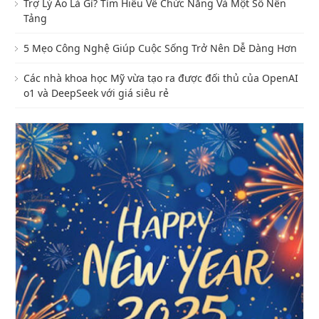
Trợ Lý Ảo Là Gì? Tìm Hiểu Về Chức Năng Và Một Số Nền
Tảng
5 Mẹo Công Nghệ Giúp Cuộc Sống Trở Nên Dễ Dàng Hơn
Các nhà khoa học Mỹ vừa tạo ra được đối thủ của OpenAI
o1 và DeepSeek với giá siêu rẻ