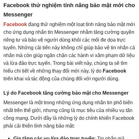
Facebook thử nghiệm tính năng bảo mật mới cho
Cảnh báo khi phát hiện tin nhắn lừa đảo
Messenger
Xác minh danh tính hai bước
Facebook
đang thử nghiệm một loạt tính năng bảo mật mới
Kiểm soát quyền riêng tư tốt hơn
cho ứng dụng nhắn tin Messenger nhằm tăng cường quyền
Phản ứng của người dùng đối với các tính năng
Xóa tin nhắn tự động
mới
riêng tư và bảo vệ người dùng khỏi các mối đe dọa trực
tuyến. Những cải tiến này không chỉ giúp bảo vệ tin nhắn cá
nhân mà còn giúp ngăn chặn các hành vi xâm phạm dữ liệu
Hướng dẫn kích hoạt các tính năng bảo mật mới
và lừa đảo trực tuyến. Trong bài viết này, chúng ta sẽ tìm
trên Messenger
hiểu chi tiết về những thay đổi mới này, lý do
Facebook
triển khai và tác động của chúng đối với người dùng.
Lý do Facebook tăng cường bảo mật cho Messenger
Messenger là một trong những ứng dụng nhắn tin phổ biến
nhất trên thế giới, nhưng cũng là mục tiêu của nhiều vụ tấn
công mạng. Dưới đây là những lý do chính khiến Facebook
phải cải thiện tính năng bảo mật:
Gia tăng các vụ lừa đảo trực tuyến
: Tin nhắn giả