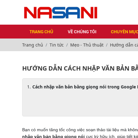
TRANG CHỦ
VỀ CHÚNG TÔI
CHUYÊN MỤ
Trang chủ
Tin tức
Mẹo - Thủ thuật
Hướng dẫn cá
HƯỚNG DẪN CÁCH NHẬP VĂN BẢN BẰ
Cách nhập văn bản bằng giọng nói trong Google
Bạn có muốn tăng tốc công việc soạn thảo tài liệu mà khôn
nhập văn bản bằng giọng nói
cực kỳ hữu ích, giúp tiết k