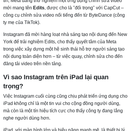
tin, Meta đang thử nghiệm một ứng dụng chỉnh sửa video
mới mang tên
Edits
, được cho là "đối trọng" với CapCut –
công cụ chỉnh sửa video nổi tiếng đến từ ByteDance (công
ty mẹ của TikTok).
Instagram đã mời hàng loạt nhà sáng tạo nội dung đến New
York để trải nghiệm Edits, cho thấy quyết tâm của Meta
trong việc xây dựng một hệ sinh thái hỗ trợ người sáng tạo
nội dung toàn diện hơn – từ việc quay, chỉnh sửa cho đến
đăng tải video trên nền tảng.
Vì sao Instagram trên iPad lại quan
trọng?
Việc Instagram cuối cùng cũng chịu phát triển ứng dụng cho
iPad không chỉ là một tin vui cho cộng đồng người dùng,
mà còn là một tín hiệu tích cực cho thấy công ty đang lắng
nghe người dùng hơn.
iPad, với màn hình lớn và hiệu năng mạnh mẽ, là thiết bị lý