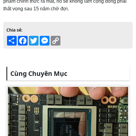
phẩm chính thức ra mắt, nó sẽ không làm cộng đồng phải
thất vọng sau 15 năm chờ đợi.
Chia sẻ:
Share
Facebook
Twitter
Messenger
Copy
Link
Cùng Chuyên Mục