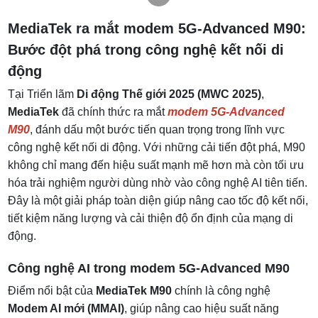
Hỗ trợ kết nối vệ tinh – Giải pháp cho vùng phủ
sóng yếu
MediaTek ra mắt modem 5G-Advanced M90:
Công nghệ tiết kiệm năng lượng UltraSave
Bước đột phá trong công nghệ kết nối di
Ứng dụng của MediaTek M90 trong thực tế
động
Tương lai của MediaTek trong ngành công nghệ
5G
Tại Triển lãm
Di động Thế giới 2025 (MWC 2025)
,
MediaTek
đã chính thức ra mắt
modem 5G-Advanced
M90
, đánh dấu một bước tiến quan trọng trong lĩnh vực
công nghệ kết nối di động. Với những cải tiến đột phá, M90
không chỉ mang đến hiệu suất mạnh mẽ hơn mà còn tối ưu
hóa trải nghiệm người dùng nhờ vào công nghệ AI tiên tiến.
Đây là một giải pháp toàn diện giúp nâng cao tốc độ kết nối,
tiết kiệm năng lượng và cải thiện độ ổn định của mạng di
động.
Công nghệ AI trong modem 5G-Advanced M90
Điểm nổi bật của
MediaTek M90
chính là công nghệ
Modem AI mới (MMAI)
, giúp nâng cao hiệu suất năng