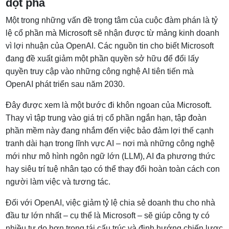
đột phá
Một trong những vấn đề trọng tâm của cuộc đàm phán là tỷ
lệ cổ phần mà Microsoft sẽ nhận được từ mảng kinh doanh
vì lợi nhuận của OpenAI. Các nguồn tin cho biết Microsoft
đang đề xuất giảm một phần quyền sở hữu để đổi lấy
quyền truy cập vào những công nghệ AI tiên tiến mà
OpenAI phát triển sau năm 2030.
Đây được xem là một bước đi khôn ngoan của Microsoft.
Thay vì tập trung vào giá trị cổ phần ngắn hạn, tập đoàn
phần mềm này đang nhắm đến việc bảo đảm lợi thế cạnh
tranh dài hạn trong lĩnh vực AI – nơi mà những công nghệ
mới như mô hình ngôn ngữ lớn (LLM), AI đa phương thức
hay siêu trí tuệ nhân tạo có thể thay đổi hoàn toàn cách con
người làm việc và tương tác.
Đối với OpenAI, việc giảm tỷ lệ chia sẻ doanh thu cho nhà
đầu tư lớn nhất – cụ thể là Microsoft – sẽ giúp công ty có
nhiều tự do hơn trong tái cấu trúc và định hướng chiến lược