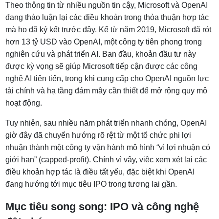
Theo thông tin từ nhiều nguồn tin cậy, Microsoft và OpenAI
đang thảo luận lại các điều khoản trong thỏa thuận hợp tác
mà họ đã ký kết trước đây. Kể từ năm 2019, Microsoft đã rót
hơn 13 tỷ USD vào OpenAI, một công ty tiên phong trong
nghiên cứu và phát triển AI. Ban đầu, khoản đầu tư này
được kỳ vọng sẽ giúp Microsoft tiếp cận được các công
nghệ AI tiên tiến, trong khi cung cấp cho OpenAI nguồn lực
tài chính và hạ tầng đám mây cần thiết để mở rộng quy mô
hoạt động.
Tuy nhiên, sau nhiều năm phát triển nhanh chóng, OpenAI
giờ đây đã chuyển hướng rõ rệt từ một tổ chức phi lợi
nhuận thành một công ty vận hành mô hình “vì lợi nhuận có
giới hạn” (capped-profit). Chính vì vậy, việc xem xét lại các
điều khoản hợp tác là điều tất yếu, đặc biệt khi OpenAI
đang hướng tới mục tiêu IPO trong tương lai gần.
Mục tiêu song song: IPO và công nghệ