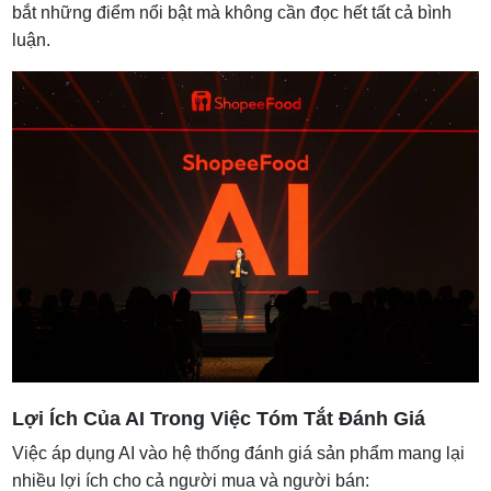
bắt những điểm nổi bật mà không cần đọc hết tất cả bình
luận.
Lợi Ích Của AI Trong Việc Tóm Tắt Đánh Giá
Việc áp dụng AI vào hệ thống đánh giá sản phẩm mang lại
nhiều lợi ích cho cả người mua và người bán: