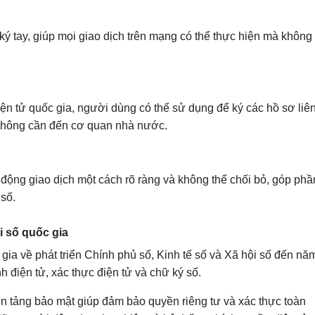
ý tay, giúp mọi giao dịch trên mạng có thể thực hiện mà không 
điện tử quốc gia, người dùng có thể sử dụng để ký các hồ sơ liê
à không cần đến cơ quan nhà nước.
t động giao dịch một cách rõ ràng và không thể chối bỏ, góp phầ
 số.
i số quốc gia
ia về phát triển Chính phủ số, Kinh tế số và Xã hội số đến nă
h điện tử, xác thực điện tử và chữ ký số.
ền tảng bảo mật giúp đảm bảo quyền riêng tư và xác thực toàn