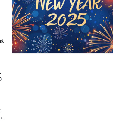
mà
c
ử
n
ệc