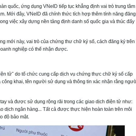
oàn quốc, ứng dụng VNeID tiếp tục khẳng định vai trò trung tâm
dụng VNeID
am. Mới đây, VNeID đã chính thức tích hợp thêm tính năng đăng
rong việc xây dựng nền tảng định danh số quốc gia và thúc đẩy
ăng mới này, vai trò của chứng thư chữ ký số, cách đăng ký trên
eID
doanh nghiệp có thể nhận được.
ện tử" do tổ chức cung cấp dịch vụ chứng thực chữ ký số cấp
a công khai, tên người sử dụng và thông tin xác nhận rằng ngườ
h
 đổi số quốc gia
tay và được sử dụng rộng rãi trong các giao dịch điện tử như:
ao dịch ngân hàng... Tất cả được thực hiện hoàn toàn trên môi
ao độ bảo mật.