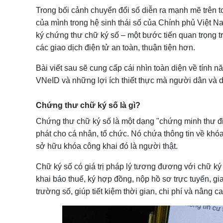
Trong bối cảnh chuyển đổi số diễn ra mạnh mẽ trên t
Cách đăng ký chứng thư chữ ký số qua ứng 
của mình trong hệ sinh thái số của Chính phủ Việt N
Bước 1: Cập nhật ứng dụng VNeID
ký chứng thư chữ ký số – một bước tiến quan trọng t
Bước 2: Truy cập tính năng “Chữ ký số”
các giao dịch điện tử an toàn, thuận tiện hơn.
Bước 3: Xác thực danh tính
Bài viết sau sẽ cung cấp cái nhìn toàn diện về tính n
Bước 4: Lựa chọn nhà cung cấp
Những lợi ích khi sử dụng chữ ký số trên VN
VNeID và những lợi ích thiết thực mà người dân và 
Bước 5: Ký và nộp hồ sơ
1. Tiết kiệm thời gian và chi phí
Chứng thư chữ ký số là gì?
2. Tăng tính an toàn và hợp pháp
Chứng thư chữ ký số là một dạng "chứng minh thư đi
3. Tích hợp toàn diện với dịch vụ công
phát cho cá nhân, tổ chức. Nó chứa thông tin về khó
4. Tăng cường minh bạch trong giao dịc
sở hữu khóa công khai đó là người thật.
Vai trò của chứng thư chữ ký số trong chuyển
Những thách thức cần vượt qua
Chữ ký số có giá trị pháp lý tương đương với chữ ký 
Hướng phát triển trong tương lai
khai báo thuế, ký hợp đồng, nộp hồ sơ trực tuyến, gi
trường số, giúp tiết kiệm thời gian, chi phí và nâng c