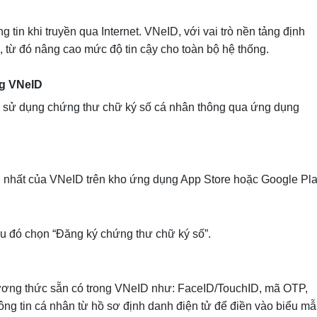
tin khi truyền qua Internet. VNeID, với vai trò nền tảng định
, từ đó nâng cao mức độ tin cậy cho toàn bộ hệ thống.
ng VNeID
ý sử dụng chứng thư chữ ký số cá nhân thông qua ứng dụng
nhất của VNeID trên kho ứng dụng App Store hoặc Google Pla
au đó chọn “Đăng ký chứng thư chữ ký số”.
ơng thức sẵn có trong VNeID như: FaceID/TouchID, mã OTP,
ông tin cá nhân từ hồ sơ định danh điện tử để điền vào biểu m