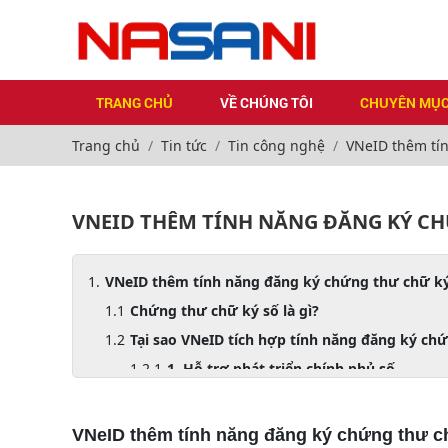
TRANG CHỦ
VỀ CHÚNG TÔI
CHUYÊN MỤ
Trang chủ
Tin tức
Tin công nghệ
VNeID thêm tín
VNEID THÊM TÍNH NĂNG ĐĂNG KÝ C
VNeID thêm tính năng đăng ký chứng thư chữ k
Chứng thư chữ ký số là gì?
Tại sao VNeID tích hợp tính năng đăng ký ch
1. Hỗ trợ phát triển chính phủ số
2. Đáp ứng nhu cầu thực tiễn
3. Tăng cường bảo mật và tin cậy
VNeID thêm tính năng đăng ký chứng thư c