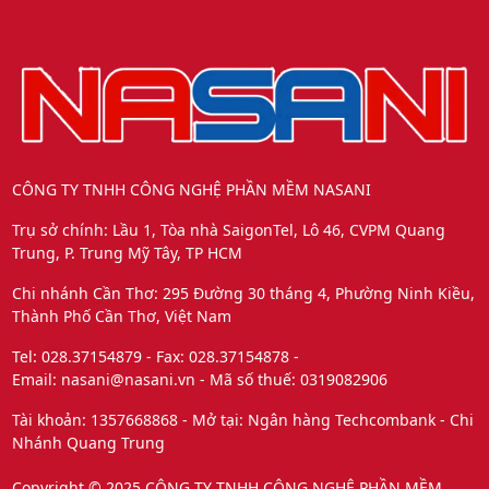
CÔNG TY TNHH CÔNG NGHỆ PHẦN MỀM NASANI
Trụ sở chính: Lầu 1, Tòa nhà SaigonTel, Lô 46, CVPM Quang
Trung, P. Trung Mỹ Tây, TP HCM
Chi nhánh Cần Thơ: 295 Đường 30 tháng 4, Phường Ninh Kiều,
Thành Phố Cần Thơ, Việt Nam
Tel: 028.37154879 - Fax: 028.37154878 -
Email: nasani@nasani.vn - Mã số thuế: 0319082906
Tài khoản: 1357668868 - Mở tại: Ngân hàng Techcombank - Chi
Nhánh Quang Trung
Copyright © 2025 CÔNG TY TNHH CÔNG NGHỆ PHẦN MỀM