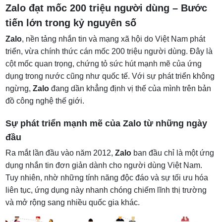
Zalo đạt mốc 200 triệu người dùng – Bước
Hệ sinh thái đa dạng, phục vụ nhiều nhu cầu
tiến lớn trong kỷ nguyên số
Tối ưu hóa trải nghiệm người dùng
Zalo
, nền tảng nhắn tin và mạng xã hội do Việt Nam phát
Định hướng phát triển toàn cầu
triển, vừa chính thức cán mốc 200 triệu người dùng. Đây là
Zalo và cuộc đua với các nền tảng nhắn tin khác
cột mốc quan trọng, chứng tỏ sức hút mạnh mẽ của ứng
Triển vọng của Zalo trong tương lai
dụng trong nước cũng như quốc tế. Với sự phát triển không
ngừng,
Zalo
đang dần khẳng định vị thế của mình trên bản
đồ công nghệ thế giới.
Sự phát triển mạnh mẽ của Zalo từ những ngày
đầu
Ra mắt lần đầu vào năm 2012,
Zalo
ban đầu chỉ là một ứng
dụng nhắn tin đơn giản dành cho người dùng Việt Nam.
Tuy nhiên, nhờ những tính năng độc đáo và sự tối ưu hóa
liên tục, ứng dụng này nhanh chóng chiếm lĩnh thị trường
và mở rộng sang nhiều quốc gia khác.